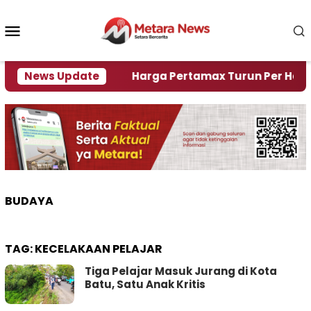
Loncat
ke
Menu
konten
Mobile
i Krisi Air
News Update
Harga Pertamax Turun Per Hari Ini, S
BUDAYA
TAG:
KECELAKAAN PELAJAR
Tiga Pelajar Masuk Jurang di Kota
Batu, Satu Anak Kritis