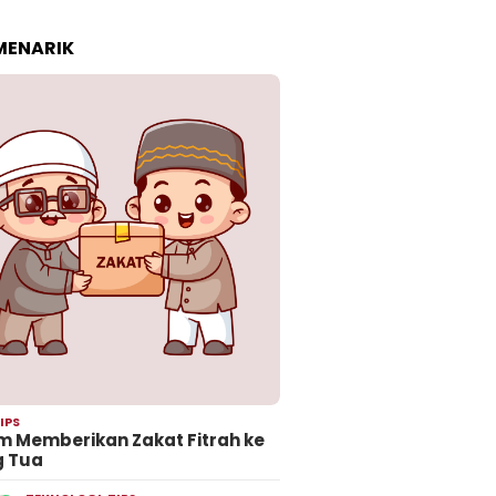
 MENARIK
IPS
 Memberikan Zakat Fitrah ke
g Tua