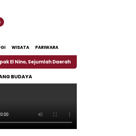
n
GI
WISATA
PARIWARA
, Sejumlah Daerah di Jember Alami Krisi Air
Harg
ANG BUDAYA