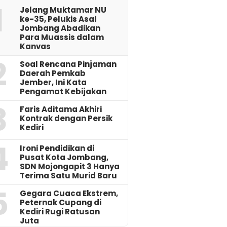
1
Jelang Muktamar NU
ke-35, Pelukis Asal
Jombang Abadikan
Para Muassis dalam
Kanvas
2
‎Soal Rencana Pinjaman
Daerah Pemkab
Jember, Ini Kata
Pengamat Kebijakan ‎
3
Faris Aditama Akhiri
Kontrak dengan Persik
Kediri
4
Ironi Pendidikan di
Pusat Kota Jombang,
SDN Mojongapit 3 Hanya
Terima Satu Murid Baru
5
‎Gegara Cuaca Ekstrem,
Peternak Cupang di
Kediri Rugi Ratusan
Juta