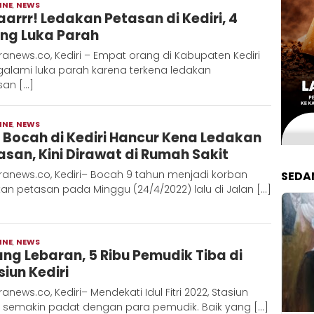
INE
,
NEWS
Redaksi
aarrr! Ledakan Petasan di Kediri, 4
Metara
ng Luka Parah
anews.co, Kediri – Empat orang di Kabupaten Kediri
alami luka parah karena terkena ledakan
san […]
INE
,
NEWS
Redaksi
i Bocah di Kediri Hancur Kena Ledakan
Metara
asan, Kini Dirawat di Rumah Sakit
ranews.co, Kediri– Bocah 9 tahun menjadi korban
SEDA
an petasan pada Minggu (24/4/2022) lalu di Jalan […]
INE
,
NEWS
Redaksi
ang Lebaran, 5 Ribu Pemudik Tiba di
Metara
siun Kediri
anews.co, Kediri– Mendekati Idul Fitri 2022, Stasiun
ri semakin padat dengan para pemudik. Baik yang […]