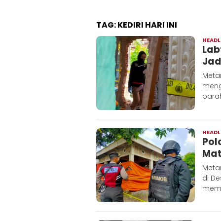
TAG:
KEDIRI HARI INI
HEADL
Lab
Jad
Meta
meng
parah
HEADL
Pol
Mat
Metar
di De
memb