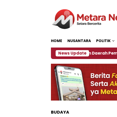
Loncat
ke
konten
HOME
NUSANTARA
POLITIK
27
‎Soal Rencana Pinjaman Daerah Pemkab Jember
News Update
BUDAYA