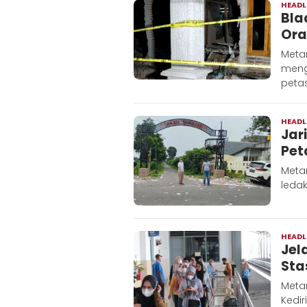
HEADL
Bla
Ora
Metar
meng
peta
HEADL
Jar
Pet
Meta
ledak
HEADL
Jel
Sta
Metar
Kedi