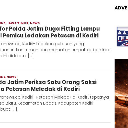
ADVE
INE
,
JAWA TIMUR
,
NEWS
Redaksi
for Polda Jatim Duga Fitting Lampu
Metara
i Pemicu Ledakan Petasan di Kediri
ranews.co, Kediri- Ledakan petasan yang
hancurkan rumah dan memakan empat korban luka
 ini didalami […]
INE
,
NEWS
Redaksi
da Jatim Periksa Satu Orang Saksi
Metara
a Petasan Meledak di Kediri
anews.co, Kediri- Petasan Meledak di Kediri, tepatnya
sa Blaru, Kecamatan Badas, Kabupaten Kediri
uat […]