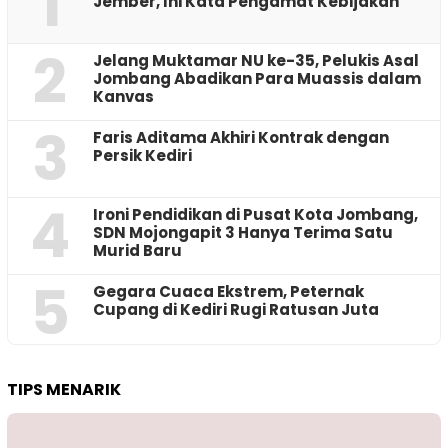
1
Jember, Ini Kata Pengamat Kebijakan ‎
2
Jelang Muktamar NU ke-35, Pelukis Asal
Jombang Abadikan Para Muassis dalam
Kanvas
3
Faris Aditama Akhiri Kontrak dengan
Persik Kediri
4
Ironi Pendidikan di Pusat Kota Jombang,
SDN Mojongapit 3 Hanya Terima Satu
Murid Baru
5
‎Gegara Cuaca Ekstrem, Peternak
Cupang di Kediri Rugi Ratusan Juta
TIPS MENARIK