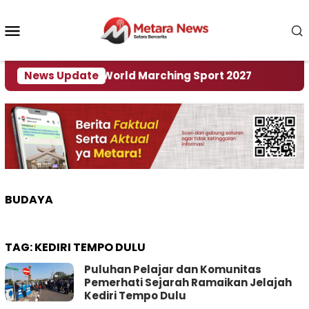
Loncat
ke
Menu
konten
Mobile
 Tuan Rumah World Marching Sport 2027
News Update
‎Soal R
BUDAYA
TAG:
KEDIRI TEMPO DULU
Puluhan Pelajar dan Komunitas
Pemerhati Sejarah Ramaikan Jelajah
Kediri Tempo Dulu