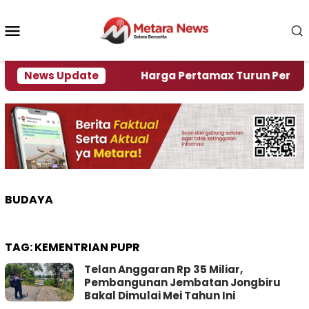
Loncat
ke
Menu
konten
Mobile
lami Krisi Air
News Update
Harga Pertamax Turun Per Hari Ini
BUDAYA
TAG:
KEMENTRIAN PUPR
Telan Anggaran Rp 35 Miliar,
Pembangunan Jembatan Jongbiru
Bakal Dimulai Mei Tahun Ini