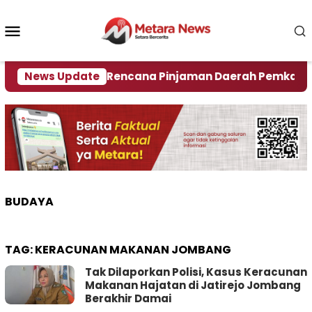
Loncat
ke
Menu
konten
Mobile
27
News Update
‎Soal Rencana Pinjaman Daerah Pemkab Jember
BUDAYA
TAG:
KERACUNAN MAKANAN JOMBANG
Tak Dilaporkan Polisi, Kasus Keracunan
Makanan Hajatan di Jatirejo Jombang
Berakhir Damai