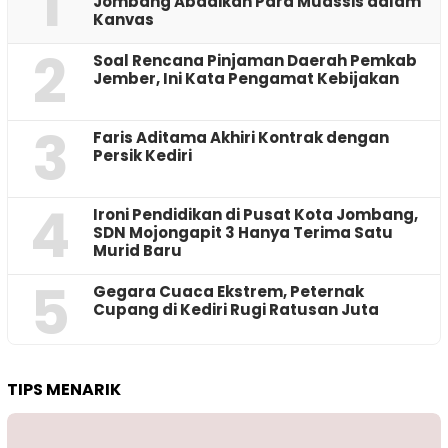
1
Jombang Abadikan Para Muassis dalam
Kanvas
2
‎Soal Rencana Pinjaman Daerah Pemkab
Jember, Ini Kata Pengamat Kebijakan ‎
3
Faris Aditama Akhiri Kontrak dengan
Persik Kediri
4
Ironi Pendidikan di Pusat Kota Jombang,
SDN Mojongapit 3 Hanya Terima Satu
Murid Baru
5
‎Gegara Cuaca Ekstrem, Peternak
Cupang di Kediri Rugi Ratusan Juta
TIPS MENARIK