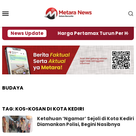
Loncat
ke
Menu
konten
Mobile
i Krisi Air
News Update
Harga Pertamax Turun Per Hari Ini, S
BUDAYA
TAG:
KOS-KOSAN DI KOTA KEDIRI
Ketahuan ‘Ngamar’ Sejoli di Kota Kediri
Diamankan Polisi, Begini Nasibnya