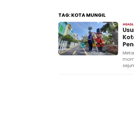
TAG:
KOTA MUNGIL
HEADL
Usu
Kot
Pen
Meta
mome
seju