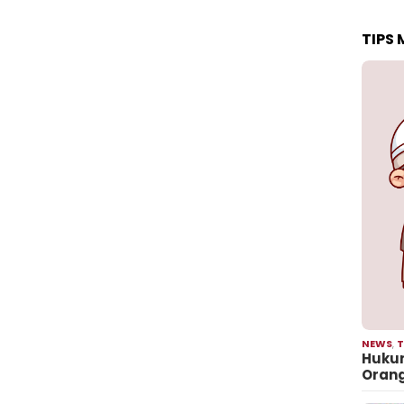
TIPS
NEWS
,
T
Hukum
Oran