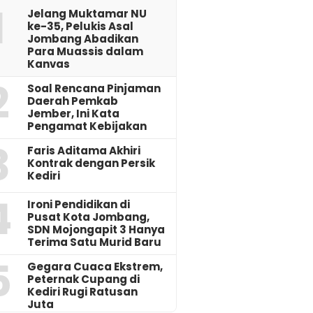
1
Jelang Muktamar NU
ke-35, Pelukis Asal
Jombang Abadikan
Para Muassis dalam
Kanvas
2
‎Soal Rencana Pinjaman
Daerah Pemkab
Jember, Ini Kata
Pengamat Kebijakan ‎
3
Faris Aditama Akhiri
Kontrak dengan Persik
Kediri
4
Ironi Pendidikan di
Pusat Kota Jombang,
SDN Mojongapit 3 Hanya
Terima Satu Murid Baru
5
‎Gegara Cuaca Ekstrem,
Peternak Cupang di
Kediri Rugi Ratusan
Juta