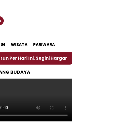
n
GI
WISATA
PARIWARA
 Ini, Segini Harganya
‎Nasirun Maestro Lukis Pem
ANG BUDAYA