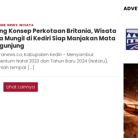
ADVE
INE
,
NEWS
,
WISATA
Moch
ng Konsep Perkotaan Britania, Wisata
Hadi
a Mungil di Kediri Siap Manjakan Mata
gunjung
ranews.co, Kabupaten Kediri – Menyambut
ntum Natal 2023 dan Tahun Baru 2024 (Nataru),
mlah tempat […]
Lihat Lainnya