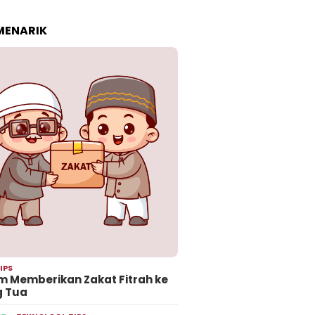
 MENARIK
IPS
 Memberikan Zakat Fitrah ke
g Tua