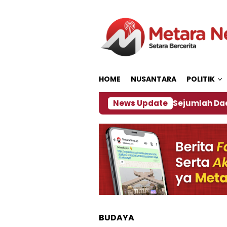
Loncat
ke
konten
HOME
NUSANTARA
POLITIK
ijakan ‎
Dampak El Nino, Sejumlah Daerah di Jemb
News Update
BUDAYA