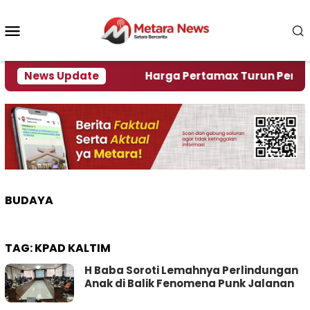
Loncat
ke
Menu
konten
Mobile
ami Krisi Air
News Update
Harga Pertamax Turun Per Hari Ini,
BUDAYA
TAG:
KPAD KALTIM
H Baba Soroti Lemahnya Perlindungan
Anak di Balik Fenomena Punk Jalanan