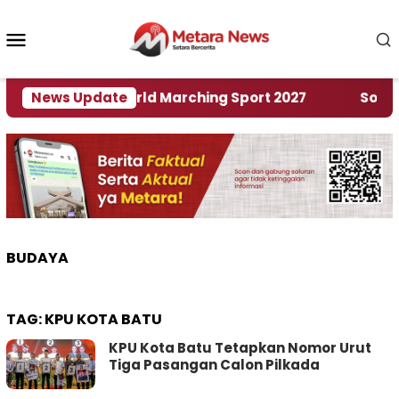
Loncat
ke
Menu
konten
Mobile
uan Rumah World Marching Sport 2027
News Update
‎Soal Ren
BUDAYA
TAG:
KPU KOTA BATU
KPU Kota Batu Tetapkan Nomor Urut
Tiga Pasangan Calon Pilkada