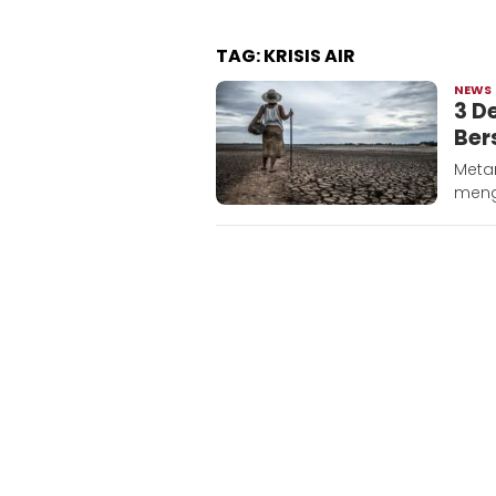
TAG:
KRISIS AIR
NEWS
3 D
Ber
Meta
menga