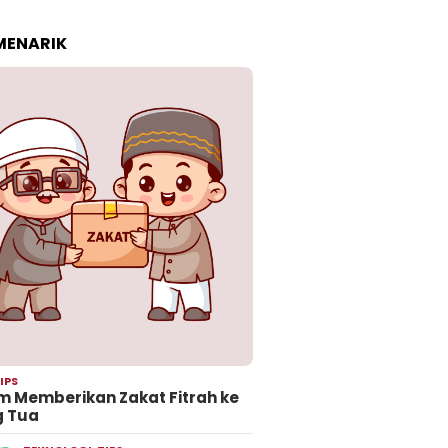
 MENARIK
IPS
 Memberikan Zakat Fitrah ke
g Tua