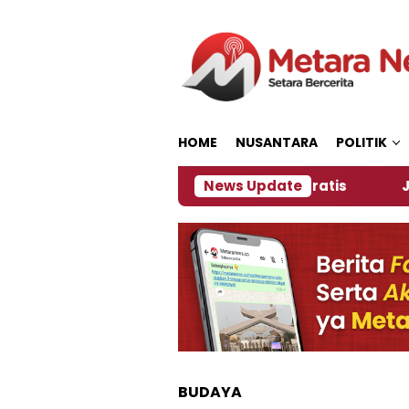
Loncat
ke
konten
HOME
NUSANTARA
POLITIK
anitia Siapkan Kopi dan Pijat Gratis
News Update
Jember Ja
BUDAYA