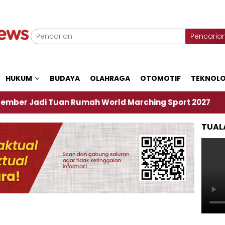
Pencaria
HUKUM
BUDAYA
OLAHRAGA
OTOMOTIF
TEKNOLO
di Tuan Rumah World Marching Sport 2027
‎Soal
TUAL