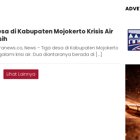
ADVE
Adinda
esa di Kabupaten Mojokerto Krisis Air
D
sih
ranews.co, News – Tiga desa di Kabupaten Mojokerto
lami krisi air. Dua diantaranya berada di […]
Lihat Lainnya