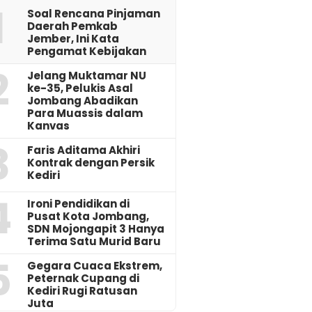
1
‎Soal Rencana Pinjaman
Daerah Pemkab
Jember, Ini Kata
Pengamat Kebijakan ‎
2
Jelang Muktamar NU
ke-35, Pelukis Asal
Jombang Abadikan
Para Muassis dalam
Kanvas
3
Faris Aditama Akhiri
Kontrak dengan Persik
Kediri
4
Ironi Pendidikan di
Pusat Kota Jombang,
SDN Mojongapit 3 Hanya
Terima Satu Murid Baru
5
‎Gegara Cuaca Ekstrem,
Peternak Cupang di
Kediri Rugi Ratusan
Juta