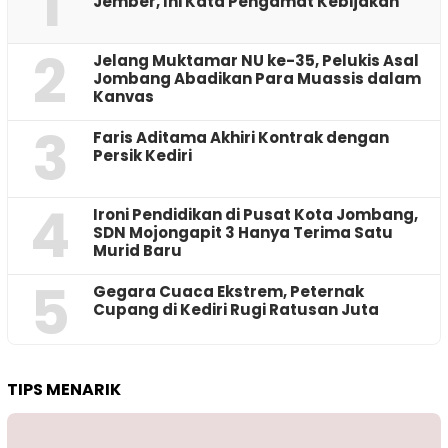
1
Jember, Ini Kata Pengamat Kebijakan ‎
2
Jelang Muktamar NU ke-35, Pelukis Asal
Jombang Abadikan Para Muassis dalam
Kanvas
3
Faris Aditama Akhiri Kontrak dengan
Persik Kediri
4
Ironi Pendidikan di Pusat Kota Jombang,
SDN Mojongapit 3 Hanya Terima Satu
Murid Baru
5
‎Gegara Cuaca Ekstrem, Peternak
Cupang di Kediri Rugi Ratusan Juta
TIPS MENARIK