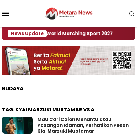
Loncat
ke
Menu
konten
Mobile
i Tuan Rumah World Marching Sport 2027
News Update
‎Soal 
BUDAYA
TAG:
KYAI MARZUKI MUSTAMAR VS A
Mau Cari Calon Menantu atau
Pasangan Idaman, Perhatikan Pesan
Kiai Marzuki Mustamar