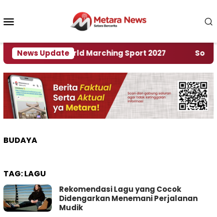
Loncat
ke
Menu
konten
Mobile
uan Rumah World Marching Sport 2027
News Update
‎Soal Ren
BUDAYA
TAG:
LAGU
Rekomendasi Lagu yang Cocok
Didengarkan Menemani Perjalanan
Mudik