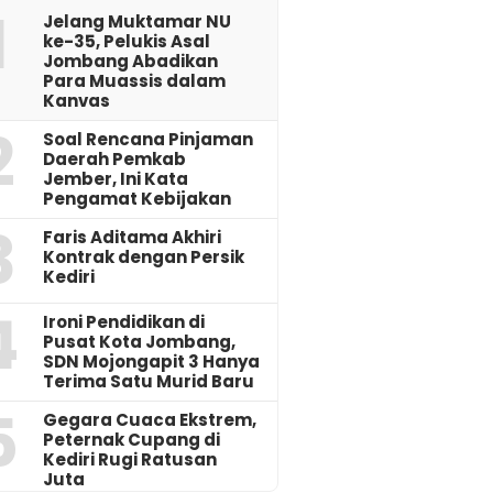
1
Jelang Muktamar NU
ke-35, Pelukis Asal
Jombang Abadikan
Para Muassis dalam
Kanvas
2
‎Soal Rencana Pinjaman
Daerah Pemkab
Jember, Ini Kata
Pengamat Kebijakan ‎
3
Faris Aditama Akhiri
Kontrak dengan Persik
Kediri
4
Ironi Pendidikan di
Pusat Kota Jombang,
SDN Mojongapit 3 Hanya
Terima Satu Murid Baru
5
‎Gegara Cuaca Ekstrem,
Peternak Cupang di
Kediri Rugi Ratusan
Juta