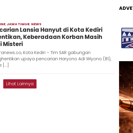
ADVE
INE
,
JAWA TIMUR
,
NEWS
Moch
carian Lansia Hanyut di Kota Kediri
Hadi
entikan, Keberadaan Korban Masih
i Misteri
ranews.co, Kota Kediri – Tim SAR gabungan
hentikan upaya pencarian Haryono Adi Wiyono (81),
a […]
Lihat Lainnya