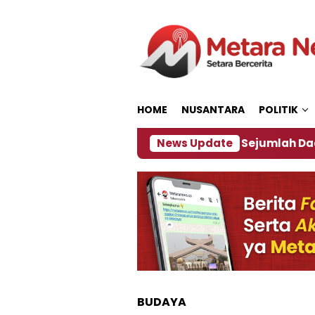
Loncat
ke
konten
HOME
NUSANTARA
POLITIK
ijakan ‎
Dampak El Nino, Sejumlah Daerah di Jem
News Update
BUDAYA