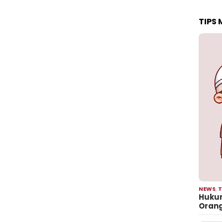
TIPS
NEWS
,
T
Hukum
Oran