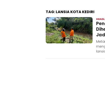
TAG:
LANSIA KOTA KEDIRI
HEADL
Pen
Dih
Jad
Meta
meng
lansi