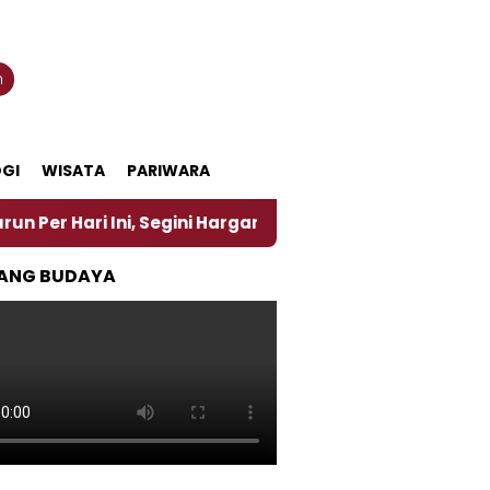
n
GI
WISATA
PARIWARA
i Ini, Segini Harganya
‎Nasirun Maestro Lukis Pe
ANG BUDAYA