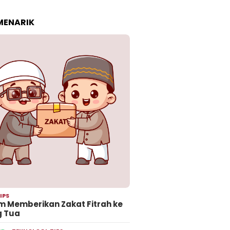
 MENARIK
IPS
 Memberikan Zakat Fitrah ke
g Tua