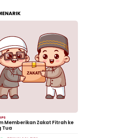
 MENARIK
IPS
 Memberikan Zakat Fitrah ke
g Tua