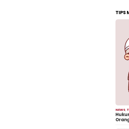
TIPS
NEWS
,
T
Hukum
Oran