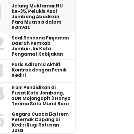
1
Jelang Muktamar NU
ke-35, Pelukis Asal
Jombang Abadikan
Para Muassis dalam
Kanvas
2
‎Soal Rencana Pinjaman
Daerah Pemkab
Jember, Ini Kata
Pengamat Kebijakan ‎
3
Faris Aditama Akhiri
Kontrak dengan Persik
Kediri
4
Ironi Pendidikan di
Pusat Kota Jombang,
SDN Mojongapit 3 Hanya
Terima Satu Murid Baru
5
‎Gegara Cuaca Ekstrem,
Peternak Cupang di
Kediri Rugi Ratusan
Juta