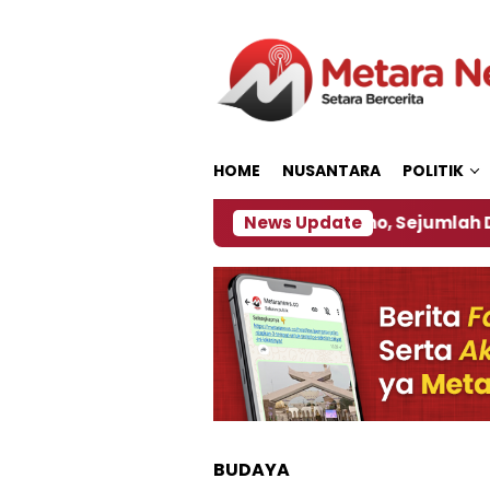
Loncat
ke
konten
HOME
NUSANTARA
POLITIK
ebijakan ‎
Dampak El Nino, Sejumlah Daerah di J
News Update
BUDAYA