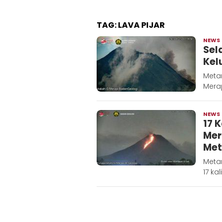
TAG:
LAVA PIJAR
NEWS
Sel
Kel
Meta
Merap
NEWS
17 
Mer
Met
Meta
17 ka