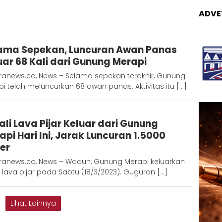
ADVE
Redaksi
ama Sepekan, Luncuran Awan Panas
Metara
uar 68 Kali dari Gunung Merapi
ranews.co, News – Selama sepekan terakhir, Gunung
i telah meluncurkan 68 awan panas. Aktivitas itu […]
Redaksi
Kali Lava Pijar Keluar dari Gunung
Metara
api Hari Ini, Jarak Luncuran 1.5000
er
ranews.co, News – Waduh, Gunung Merapi keluarkan
li lava pijar pada Sabtu (18/3/2023). Guguran […]
Lihat Lainnya