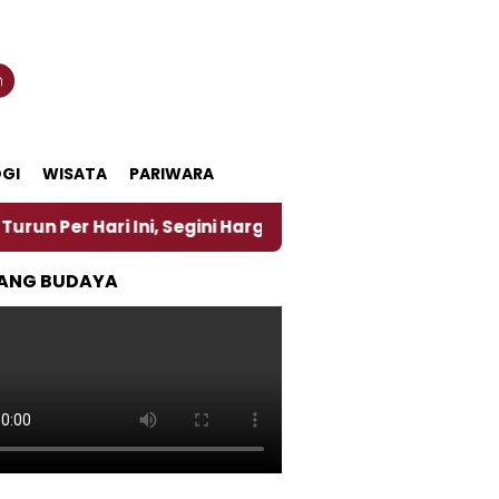
n
GI
WISATA
PARIWARA
ari Ini, Segini Harganya
‎Nasirun Maestro Lukis 
ANG BUDAYA