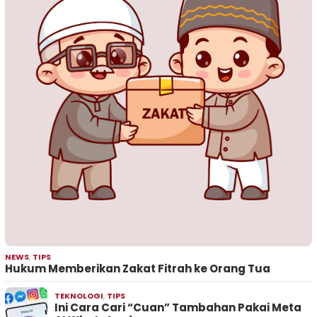
NEWS
,
TIPS
Hukum Memberikan Zakat Fitrah ke Orang Tua
TEKNOLOGI
,
TIPS
Ini Cara Cari “Cuan” Tambahan Pakai Meta