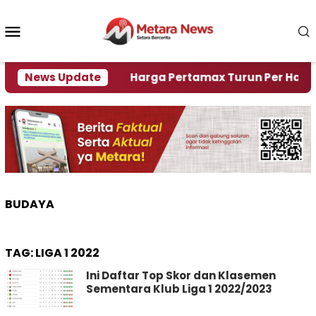
Loncat
ke
Menu
konten
Mobile
isi Air
News Update
Harga Pertamax Turun Per Hari Ini, Segin
BUDAYA
TAG:
LIGA 1 2022
Ini Daftar Top Skor dan Klasemen
Sementara Klub Liga 1 2022/2023