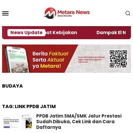
Loncat
ke
Menu
konten
Mobile
i Kata Pengamat Kebijakan ‎
News Update
Dampak El Nino, Sej
BUDAYA
TAG:
LINK PPDB JATIM
PPDB Jatim SMA/SMK Jalur Prestasi
Sudah Dibuka, Cek Link dan Cara
Daftarnya