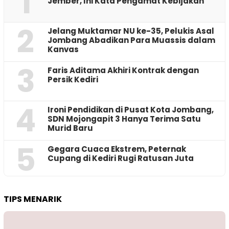
1
Jember, Ini Kata Pengamat Kebijakan ‎
2
Jelang Muktamar NU ke-35, Pelukis Asal
Jombang Abadikan Para Muassis dalam
Kanvas
3
Faris Aditama Akhiri Kontrak dengan
Persik Kediri
4
Ironi Pendidikan di Pusat Kota Jombang,
SDN Mojongapit 3 Hanya Terima Satu
Murid Baru
5
‎Gegara Cuaca Ekstrem, Peternak
Cupang di Kediri Rugi Ratusan Juta
TIPS MENARIK