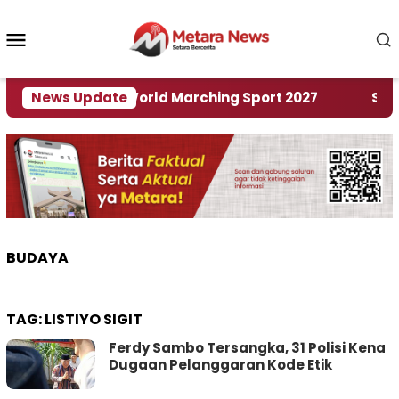
Loncat
ke
Menu
konten
Mobile
Tuan Rumah World Marching Sport 2027
News Update
‎Soal Re
BUDAYA
TAG:
LISTIYO SIGIT
Ferdy Sambo Tersangka, 31 Polisi Kena
Dugaan Pelanggaran Kode Etik