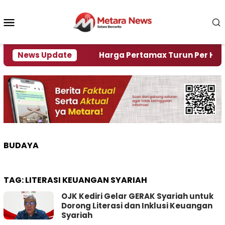
Loncat
ke
Menu
konten
Mobile
mi Krisi Air
News Update
Harga Pertamax Turun Per Hari Ini, 
BUDAYA
TAG:
LITERASI KEUANGAN SYARIAH
OJK Kediri Gelar GERAK Syariah untuk
Dorong Literasi dan Inklusi Keuangan
Syariah