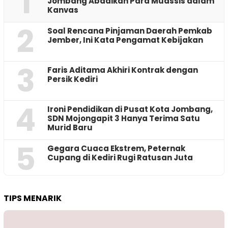
1
Jombang Abadikan Para Muassis dalam
Kanvas
2
‎Soal Rencana Pinjaman Daerah Pemkab
Jember, Ini Kata Pengamat Kebijakan ‎
3
Faris Aditama Akhiri Kontrak dengan
Persik Kediri
4
Ironi Pendidikan di Pusat Kota Jombang,
SDN Mojongapit 3 Hanya Terima Satu
Murid Baru
5
‎Gegara Cuaca Ekstrem, Peternak
Cupang di Kediri Rugi Ratusan Juta
TIPS MENARIK