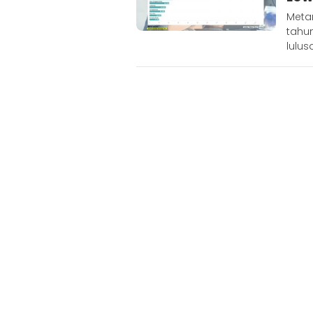
Meta
tahu
lulu