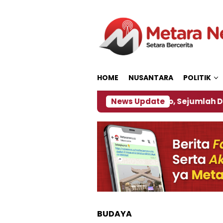
Loncat
ke
konten
HOME
NUSANTARA
POLITIK
bijakan ‎
Dampak El Nino, Sejumlah Daerah di Jem
News Update
BUDAYA