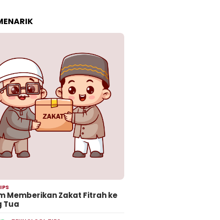
 MENARIK
IPS
 Memberikan Zakat Fitrah ke
g Tua