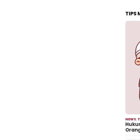
TIPS
NEWS
,
T
Hukum
Oran