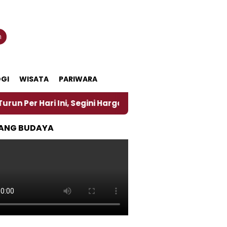
n
GI
WISATA
PARIWARA
i Ini, Segini Harganya
‎Nasirun Maestro Lukis Pe
ANG BUDAYA