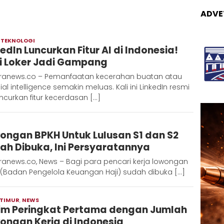
ADVE
,
TEKNOLOGI
Admin
kedIn Luncurkan Fitur AI di Indonesia!
Metaranews
i Loker Jadi Gampang
ranews.co – Pemanfaatan kecerahan buatan atau
icial intelligence semakin meluas. Kali ini LinkedIn resmi
curkan fitur kecerdasan […]
Adinda
ongan BPKH Untuk Lulusan S1 dan S2
D
ah Dibuka, Ini Persyaratannya
ranews.co, News – Bagi para pencari kerja lowongan
 (Badan Pengelola Keuangan Haji) sudah dibuka […]
 TIMUR
,
NEWS
Admin
im Peringkat Pertama dengan Jumlah
Metaranews
ongan Kerja di Indonesia