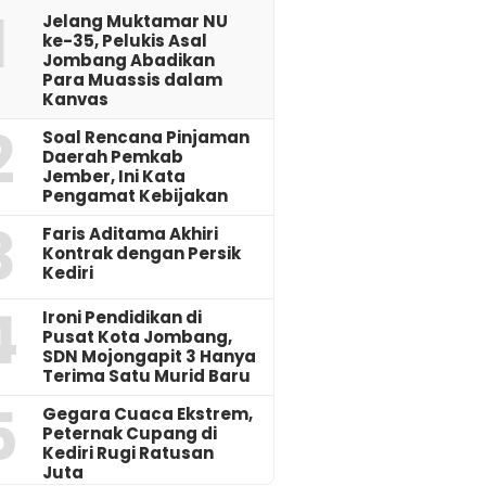
1
Jelang Muktamar NU
ke-35, Pelukis Asal
Jombang Abadikan
Para Muassis dalam
Kanvas
2
‎Soal Rencana Pinjaman
Daerah Pemkab
Jember, Ini Kata
Pengamat Kebijakan ‎
3
Faris Aditama Akhiri
Kontrak dengan Persik
Kediri
4
Ironi Pendidikan di
Pusat Kota Jombang,
SDN Mojongapit 3 Hanya
Terima Satu Murid Baru
5
‎Gegara Cuaca Ekstrem,
Peternak Cupang di
Kediri Rugi Ratusan
Juta