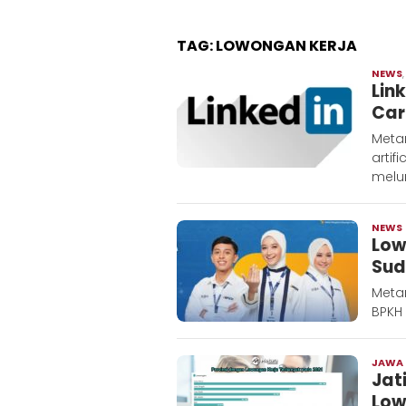
TAG:
LOWONGAN KERJA
NEWS
Lin
Car
Meta
artif
melun
NEWS
Low
Sud
Meta
BPKH
JAWA
Jat
Low