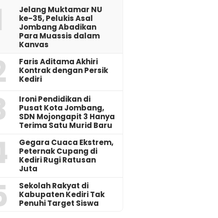
1
Jelang Muktamar NU
ke-35, Pelukis Asal
Jombang Abadikan
Para Muassis dalam
Kanvas
2
Faris Aditama Akhiri
Kontrak dengan Persik
Kediri
3
Ironi Pendidikan di
Pusat Kota Jombang,
SDN Mojongapit 3 Hanya
Terima Satu Murid Baru
4
‎Gegara Cuaca Ekstrem,
Peternak Cupang di
Kediri Rugi Ratusan
Juta
5
Sekolah Rakyat di
Kabupaten Kediri Tak
Penuhi Target Siswa