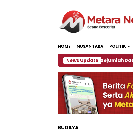
Loncat
ke
konten
HOME
NUSANTARA
POLITIK
bijakan ‎
Dampak El Nino, Sejumlah Daerah di Jem
News Update
BUDAYA