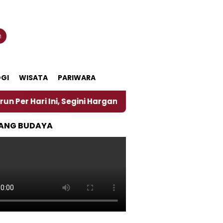
n
GI
WISATA
PARIWARA
i Ini, Segini Harganya
‎Nasirun Maestro Lukis Pe
ANG BUDAYA