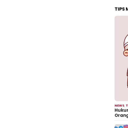
TIPS
NEWS
,
T
Hukum
Oran