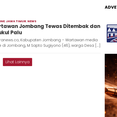
ADVE
INE
,
JAWA TIMUR
,
NEWS
Moch
tawan Jombang Tewas Ditembak dan
Hadi
ukul Palu
ranews.co, Kabupaten Jombang – Wartawan media
e di Jombang, M Sapto Sugiyono (46), warga Desa […]
Lihat Lainnya