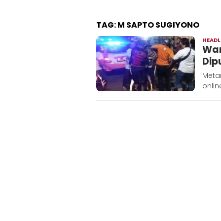
TAG:
M SAPTO SUGIYONO
HEADL
War
Dip
Meta
onlin