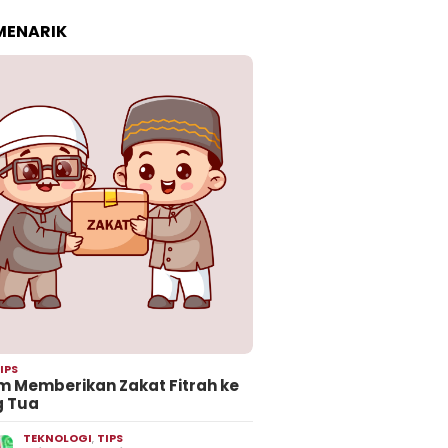
 MENARIK
IPS
 Memberikan Zakat Fitrah ke
g Tua
TEKNOLOGI
,
TIPS