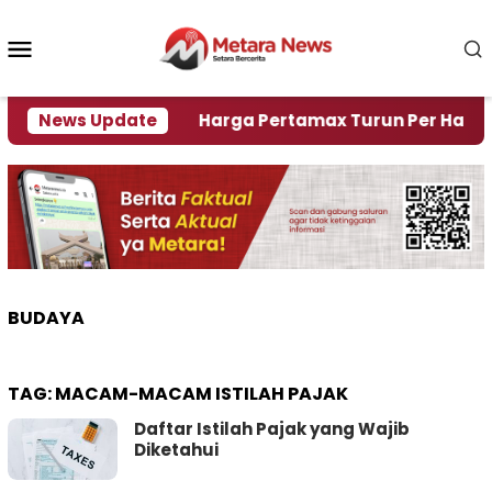
Loncat
ke
Menu
konten
Mobile
 Krisi Air
News Update
Harga Pertamax Turun Per Hari Ini, Se
BUDAYA
TAG:
MACAM-MACAM ISTILAH PAJAK
Daftar Istilah Pajak yang Wajib
Diketahui