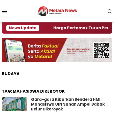
Loncat
ke
Menu
konten
Mobile
ami Krisi Air
News Update
Harga Pertamax Turun Per Hari Ini
BUDAYA
TAG:
MAHASISWA DIKEROYOK
Gara-gara Kibarkan Bendera HMI,
Mahasiswa UIN Sunan Ampel Babak
Belur Dikeroyok