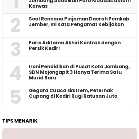
1
Jombang Abadikan Para Muassis dalam
Kanvas
2
‎Soal Rencana Pinjaman Daerah Pemkab
Jember, Ini Kata Pengamat Kebijakan ‎
3
Faris Aditama Akhiri Kontrak dengan
Persik Kediri
4
Ironi Pendidikan di Pusat Kota Jombang,
SDN Mojongapit 3 Hanya Terima Satu
Murid Baru
5
‎Gegara Cuaca Ekstrem, Peternak
Cupang di Kediri Rugi Ratusan Juta
TIPS MENARIK