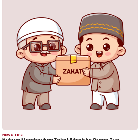
NEWS
,
TIPS
Hukum Memberikan Zakat Fitrah ke Orang Tua