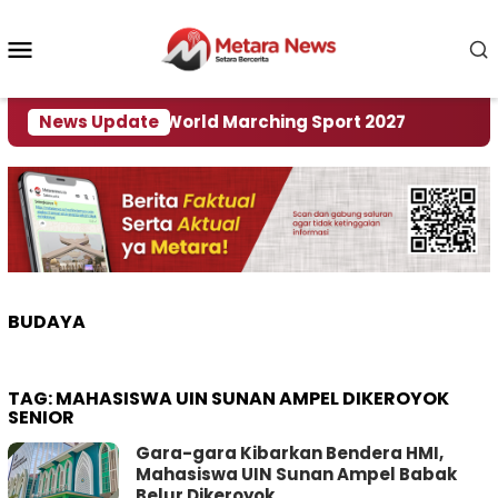
Loncat
ke
Menu
konten
Mobile
 Tuan Rumah World Marching Sport 2027
News Update
‎Soal R
BUDAYA
TAG:
MAHASISWA UIN SUNAN AMPEL DIKEROYOK
SENIOR
Gara-gara Kibarkan Bendera HMI,
Mahasiswa UIN Sunan Ampel Babak
Belur Dikeroyok