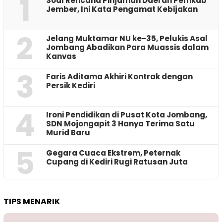
1
‎Soal Rencana Pinjaman Daerah Pemkab
Jember, Ini Kata Pengamat Kebijakan ‎
2
Jelang Muktamar NU ke-35, Pelukis Asal
Jombang Abadikan Para Muassis dalam
Kanvas
3
Faris Aditama Akhiri Kontrak dengan
Persik Kediri
4
Ironi Pendidikan di Pusat Kota Jombang,
SDN Mojongapit 3 Hanya Terima Satu
Murid Baru
5
‎Gegara Cuaca Ekstrem, Peternak
Cupang di Kediri Rugi Ratusan Juta
TIPS MENARIK