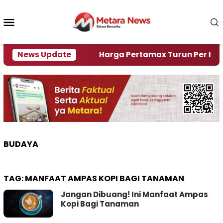
Loncat
ke
Menu
konten
Mobile
mi Krisi Air
News Update
Harga Pertamax Turun Per Hari Ini, 
BUDAYA
TAG:
MANFAAT AMPAS KOPI BAGI TANAMAN
Jangan Dibuang! Ini Manfaat Ampas
Kopi Bagi Tanaman