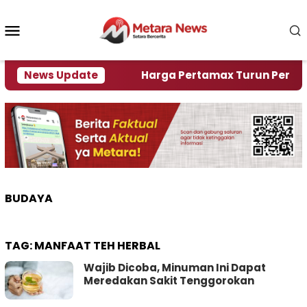
Loncat
ke
Menu
konten
Mobile
ami Krisi Air
News Update
Harga Pertamax Turun Per Hari Ini,
BUDAYA
TAG:
MANFAAT TEH HERBAL
Wajib Dicoba, Minuman Ini Dapat
Meredakan Sakit Tenggorokan