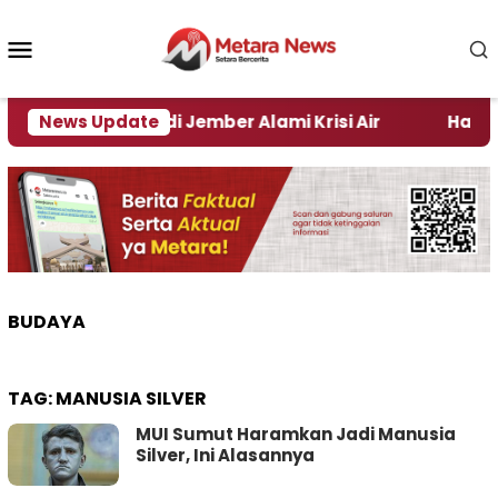
Loncat
ke
Menu
konten
Mobile
mlah Daerah di Jember Alami Krisi Air
News Update
Harga Pert
BUDAYA
TAG:
MANUSIA SILVER
MUI Sumut Haramkan Jadi Manusia
Silver, Ini Alasannya