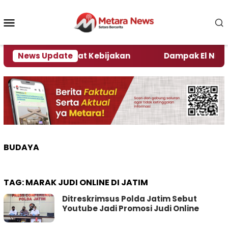
Loncat
ke
Menu
konten
Mobile
 Kata Pengamat Kebijakan ‎
News Update
Dampak El Nino, Seju
BUDAYA
TAG:
MARAK JUDI ONLINE DI JATIM
Ditreskrimsus Polda Jatim Sebut
Youtube Jadi Promosi Judi Online