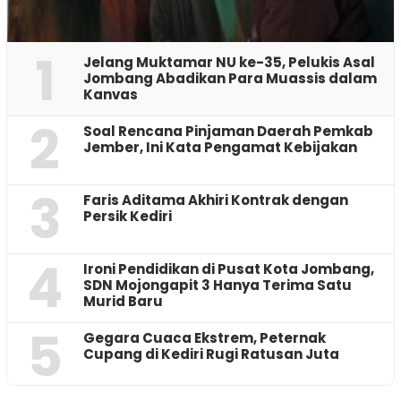
1
Jelang Muktamar NU ke-35, Pelukis Asal
Jombang Abadikan Para Muassis dalam
Kanvas
2
‎Soal Rencana Pinjaman Daerah Pemkab
Jember, Ini Kata Pengamat Kebijakan ‎
3
Faris Aditama Akhiri Kontrak dengan
Persik Kediri
4
Ironi Pendidikan di Pusat Kota Jombang,
SDN Mojongapit 3 Hanya Terima Satu
Murid Baru
5
‎Gegara Cuaca Ekstrem, Peternak
Cupang di Kediri Rugi Ratusan Juta