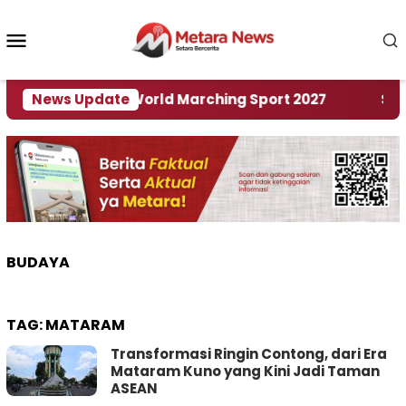
Loncat
ke
Menu
konten
Mobile
Tuan Rumah World Marching Sport 2027
News Update
‎Soal R
BUDAYA
TAG:
MATARAM
Transformasi Ringin Contong, dari Era
Mataram Kuno yang Kini Jadi Taman
ASEAN