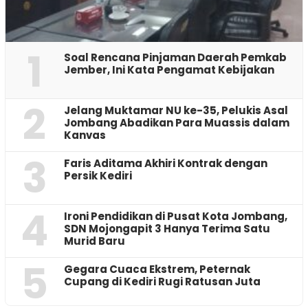
1
‎Soal Rencana Pinjaman Daerah Pemkab
Jember, Ini Kata Pengamat Kebijakan ‎
2
Jelang Muktamar NU ke-35, Pelukis Asal
Jombang Abadikan Para Muassis dalam
Kanvas
3
Faris Aditama Akhiri Kontrak dengan
Persik Kediri
4
Ironi Pendidikan di Pusat Kota Jombang,
SDN Mojongapit 3 Hanya Terima Satu
Murid Baru
5
‎Gegara Cuaca Ekstrem, Peternak
Cupang di Kediri Rugi Ratusan Juta