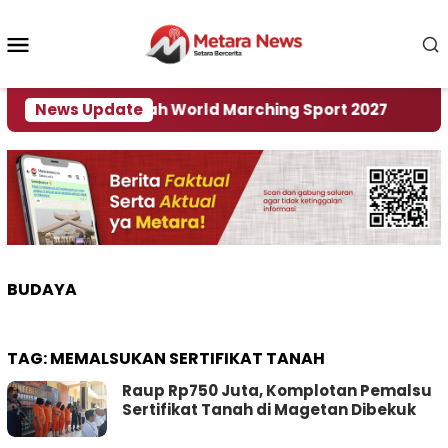
Loncat
ke
Menu
konten
Mobile
adi Tuan Rumah World Marching Sport 2027
News Update
‎Soa
BUDAYA
TAG:
MEMALSUKAN SERTIFIKAT TANAH
Raup Rp750 Juta, Komplotan Pemalsu
Sertifikat Tanah di Magetan Dibekuk