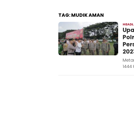
TAG:
MUDIK AMAN
HEADL
Upa
Pol
Per
202
Metar
1444 