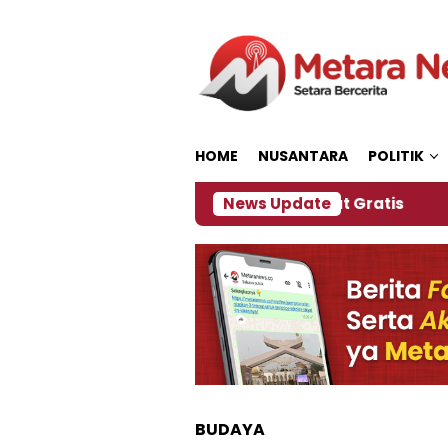
Loncat
ke
konten
HOME
NUSANTARA
POLITIK
, Panitia Siapkan Kopi dan Pijat Gratis
News Update
Jember
BUDAYA