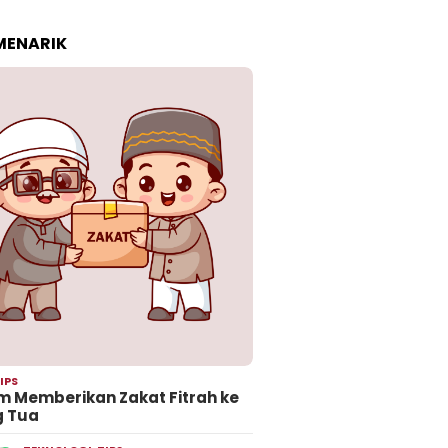
 MENARIK
IPS
 Memberikan Zakat Fitrah ke
g Tua