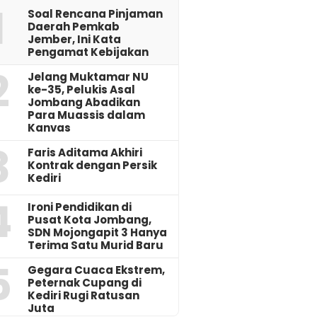
1
‎Soal Rencana Pinjaman
Daerah Pemkab
Jember, Ini Kata
Pengamat Kebijakan ‎
2
Jelang Muktamar NU
ke-35, Pelukis Asal
Jombang Abadikan
Para Muassis dalam
Kanvas
3
Faris Aditama Akhiri
Kontrak dengan Persik
Kediri
4
Ironi Pendidikan di
Pusat Kota Jombang,
SDN Mojongapit 3 Hanya
Terima Satu Murid Baru
5
‎Gegara Cuaca Ekstrem,
Peternak Cupang di
Kediri Rugi Ratusan
Juta