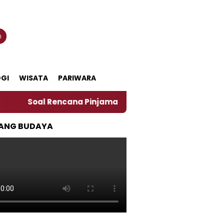
n
GI
WISATA
PARIWARA
oal Rencana Pinjaman Daerah Pemkab Jember, Ini Kata 
ANG BUDAYA