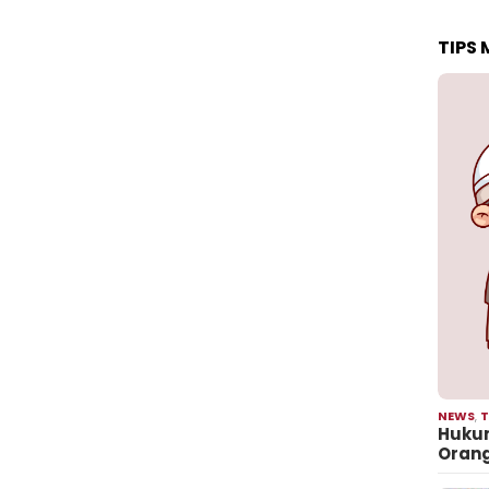
TIPS
NEWS
,
T
Hukum
Oran