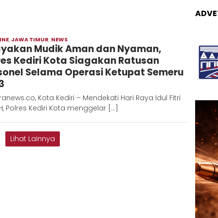
ADVE
INE
,
JAWA TIMUR
,
NEWS
Moch
yakan Mudik Aman dan Nyaman,
Hadi
res Kediri Kota Siagakan Ratusan
sonel Selama Operasi Ketupat Semeru
3
anews.co, Kota Kediri – Mendekati Hari Raya Idul Fitri
H, Polres Kediri Kota menggelar […]
Lihat Lainnya