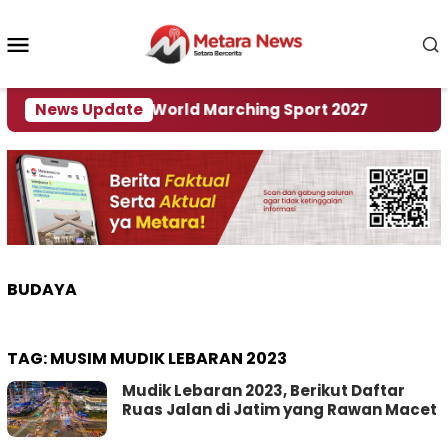
Loncat
ke
Menu
konten
Mobile
 Tuan Rumah World Marching Sport 2027
News Update
‎Soal R
BUDAYA
TAG:
MUSIM MUDIK LEBARAN 2023
Mudik Lebaran 2023, Berikut Daftar
Ruas Jalan di Jatim yang Rawan Macet