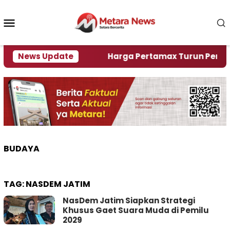
Loncat
ke
Menu
konten
Mobile
lami Krisi Air
News Update
Harga Pertamax Turun Per Hari Ini
BUDAYA
TAG:
NASDEM JATIM
NasDem Jatim Siapkan Strategi
Khusus Gaet Suara Muda di Pemilu
2029