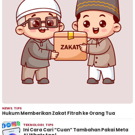
NEWS
,
TIPS
Hukum Memberikan Zakat Fitrah ke Orang Tua
TEKNOLOGI
,
TIPS
Ini Cara Cari “Cuan” Tambahan Pakai Meta