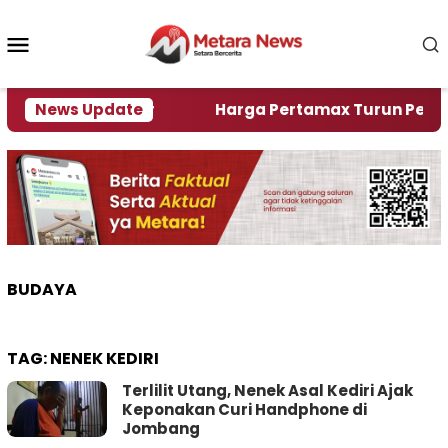
Loncat
ke
Menu
konten
Mobile
lami Krisi Air
News Update
Harga Pertamax Turun Per Hari Ini
BUDAYA
TAG:
NENEK KEDIRI
Terlilit Utang, Nenek Asal Kediri Ajak
Keponakan Curi Handphone di
Jombang