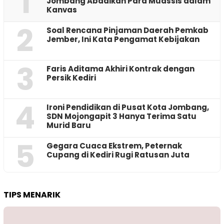
1
Jombang Abadikan Para Muassis dalam
Kanvas
2
‎Soal Rencana Pinjaman Daerah Pemkab
Jember, Ini Kata Pengamat Kebijakan ‎
3
Faris Aditama Akhiri Kontrak dengan
Persik Kediri
4
Ironi Pendidikan di Pusat Kota Jombang,
SDN Mojongapit 3 Hanya Terima Satu
Murid Baru
5
‎Gegara Cuaca Ekstrem, Peternak
Cupang di Kediri Rugi Ratusan Juta
TIPS MENARIK