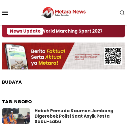
Loncat
ke
Menu
konten
Mobile
 Tuan Rumah World Marching Sport 2027
News Update
‎Soal R
BUDAYA
TAG:
NGORO
Heboh Pemuda Kauman Jombang
Digerebek Polisi Saat Asyik Pesta
Sabu-sabu