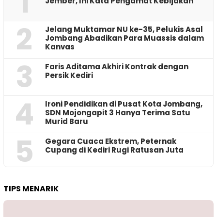
1
Jember, Ini Kata Pengamat Kebijakan ‎
2
Jelang Muktamar NU ke-35, Pelukis Asal
Jombang Abadikan Para Muassis dalam
Kanvas
3
Faris Aditama Akhiri Kontrak dengan
Persik Kediri
4
Ironi Pendidikan di Pusat Kota Jombang,
SDN Mojongapit 3 Hanya Terima Satu
Murid Baru
5
‎Gegara Cuaca Ekstrem, Peternak
Cupang di Kediri Rugi Ratusan Juta
TIPS MENARIK