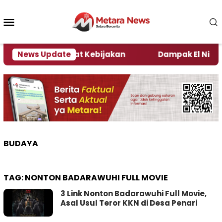
Loncat
ke
Menu
konten
Mobile
 Kata Pengamat Kebijakan ‎
News Update
Dampak El Nino, Seju
BUDAYA
TAG:
NONTON BADARAWUHI FULL MOVIE
3 Link Nonton Badarawuhi Full Movie,
Asal Usul Teror KKN di Desa Penari