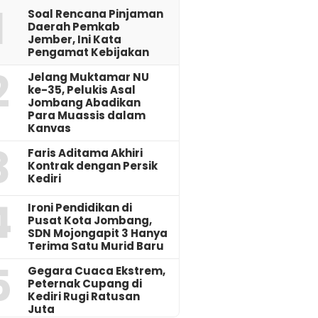
1
‎Soal Rencana Pinjaman
Daerah Pemkab
Jember, Ini Kata
Pengamat Kebijakan ‎
2
Jelang Muktamar NU
ke-35, Pelukis Asal
Jombang Abadikan
Para Muassis dalam
Kanvas
3
Faris Aditama Akhiri
Kontrak dengan Persik
Kediri
4
Ironi Pendidikan di
Pusat Kota Jombang,
SDN Mojongapit 3 Hanya
Terima Satu Murid Baru
5
‎Gegara Cuaca Ekstrem,
Peternak Cupang di
Kediri Rugi Ratusan
Juta