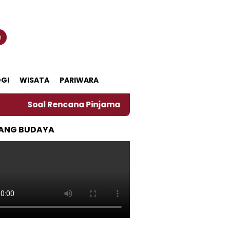
n
GI
WISATA
PARIWARA
oal Rencana Pinjaman Daerah Pemkab Jember, Ini Kata 
ANG BUDAYA