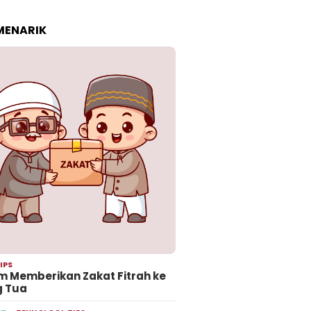
 MENARIK
IPS
 Memberikan Zakat Fitrah ke
g Tua