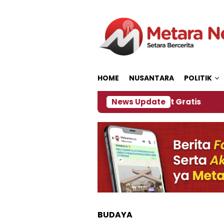
Loncat
ke
konten
HOME
NUSANTARA
POLITIK
, Panitia Siapkan Kopi dan Pijat Gratis
News Update
Jember 
BUDAYA