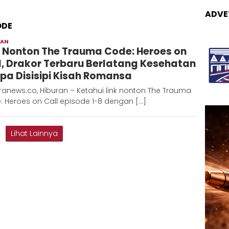
ADVE
ODE
RAN
Adinda
k Nonton The Trauma Code: Heroes on
D
l, Drakor Terbaru Berlatang Kesehatan
pa Disisipi Kisah Romansa
anews.co, Hiburan – Ketahui link nonton The Trauma
 Heroes on Call episode 1-8 dengan […]
Lihat Lainnya