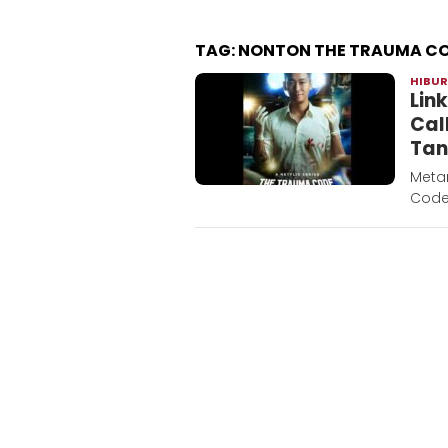
TAG:
NONTON THE TRAUMA C
HIBU
Lin
Cal
Tan
Metar
Code: