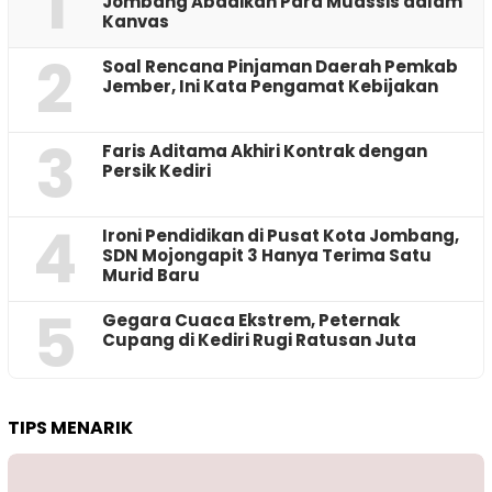
1
Jombang Abadikan Para Muassis dalam
Kanvas
2
‎Soal Rencana Pinjaman Daerah Pemkab
Jember, Ini Kata Pengamat Kebijakan ‎
3
Faris Aditama Akhiri Kontrak dengan
Persik Kediri
4
Ironi Pendidikan di Pusat Kota Jombang,
SDN Mojongapit 3 Hanya Terima Satu
Murid Baru
5
‎Gegara Cuaca Ekstrem, Peternak
Cupang di Kediri Rugi Ratusan Juta
TIPS MENARIK