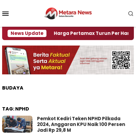
Loncat
ke
Menu
konten
Mobile
Krisi Air
News Update
Harga Pertamax Turun Per Hari Ini, Se
BUDAYA
TAG:
NPHD
Pemkot Kediri Teken NPHD Pilkada
2024, Anggaran KPU Naik 100 Persen
Jadi Rp 29,8 M