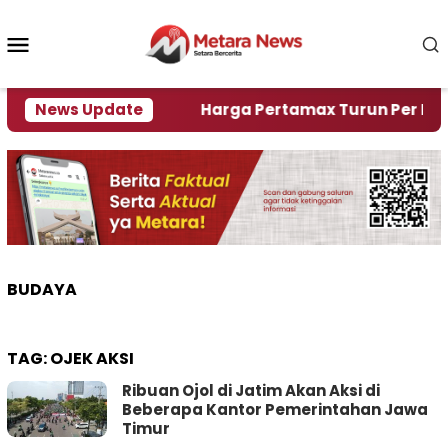
Loncat
ke
Menu
konten
Mobile
mi Krisi Air
News Update
Harga Pertamax Turun Per Hari Ini, 
BUDAYA
TAG:
OJEK AKSI
Ribuan Ojol di Jatim Akan Aksi di
Beberapa Kantor Pemerintahan Jawa
Timur