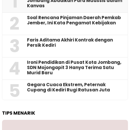
1
Jombang Abadikan Para Muassis dalam
Kanvas
2
‎Soal Rencana Pinjaman Daerah Pemkab
Jember, Ini Kata Pengamat Kebijakan ‎
3
Faris Aditama Akhiri Kontrak dengan
Persik Kediri
4
Ironi Pendidikan di Pusat Kota Jombang,
SDN Mojongapit 3 Hanya Terima Satu
Murid Baru
5
‎Gegara Cuaca Ekstrem, Peternak
Cupang di Kediri Rugi Ratusan Juta
TIPS MENARIK