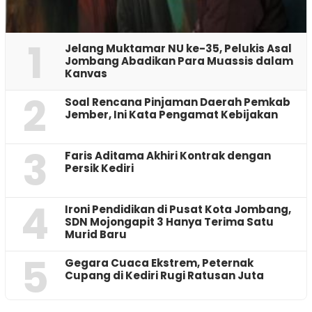
1
Jelang Muktamar NU ke-35, Pelukis Asal
Jombang Abadikan Para Muassis dalam
Kanvas
2
‎Soal Rencana Pinjaman Daerah Pemkab
Jember, Ini Kata Pengamat Kebijakan ‎
3
Faris Aditama Akhiri Kontrak dengan
Persik Kediri
4
Ironi Pendidikan di Pusat Kota Jombang,
SDN Mojongapit 3 Hanya Terima Satu
Murid Baru
5
‎Gegara Cuaca Ekstrem, Peternak
Cupang di Kediri Rugi Ratusan Juta