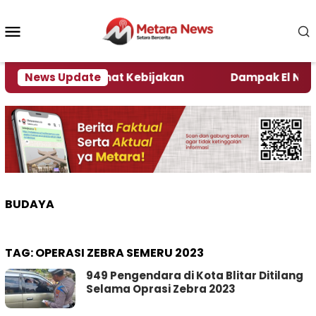
Loncat
ke
Menu
konten
Mobile
i Kata Pengamat Kebijakan ‎
News Update
Dampak El Nino, Sej
BUDAYA
TAG:
OPERASI ZEBRA SEMERU 2023
949 Pengendara di Kota Blitar Ditilang
Selama Oprasi Zebra 2023