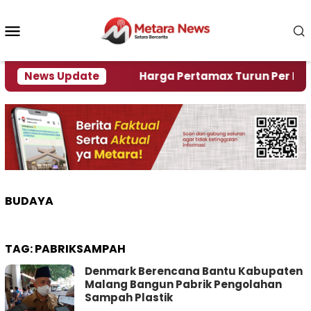
Loncat
ke
Menu
konten
Mobile
mi Krisi Air
News Update
Harga Pertamax Turun Per Hari Ini, 
BUDAYA
TAG:
PABRIKSAMPAH
Denmark Berencana Bantu Kabupaten
Malang Bangun Pabrik Pengolahan
Sampah Plastik