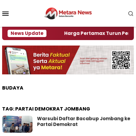
Loncat
ke
Menu
konten
Mobile
lami Krisi Air
News Update
Harga Pertamax Turun Per Hari Ini
BUDAYA
TAG:
PARTAI DEMOKRAT JOMBANG
Warsubi Daftar Bacabup Jombang ke
Partai Demokrat