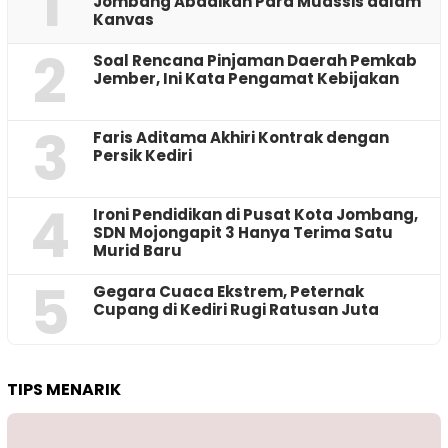
1
Jombang Abadikan Para Muassis dalam
Kanvas
2
‎Soal Rencana Pinjaman Daerah Pemkab
Jember, Ini Kata Pengamat Kebijakan ‎
3
Faris Aditama Akhiri Kontrak dengan
Persik Kediri
4
Ironi Pendidikan di Pusat Kota Jombang,
SDN Mojongapit 3 Hanya Terima Satu
Murid Baru
5
‎Gegara Cuaca Ekstrem, Peternak
Cupang di Kediri Rugi Ratusan Juta
TIPS MENARIK