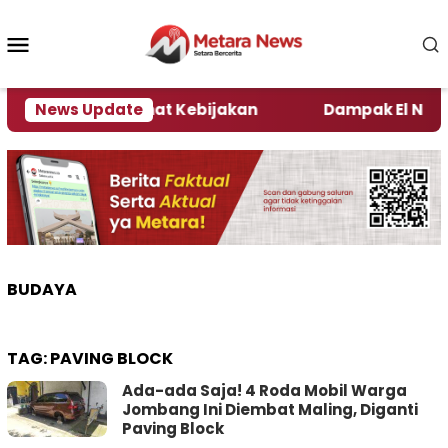
Loncat
ke
Menu
konten
Mobile
i Kata Pengamat Kebijakan ‎
News Update
Dampak El Nino, Sej
BUDAYA
TAG:
PAVING BLOCK
Ada-ada Saja! 4 Roda Mobil Warga
Jombang Ini Diembat Maling, Diganti
Paving Block