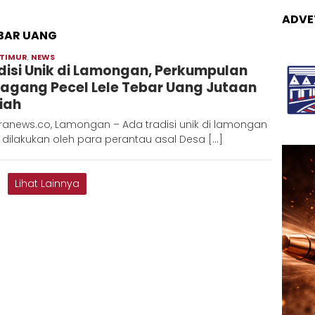
ADVE
EBAR UANG
 TIMUR
,
NEWS
Redaksi
disi Unik di Lamongan, Perkumpulan
Metara
agang Pecel Lele Tebar Uang Jutaan
iah
ranews.co, Lamongan – Ada tradisi unik di lamongan
dilakukan oleh para perantau asal Desa […]
Lihat Lainnya