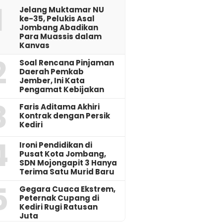
1
Jelang Muktamar NU
ke-35, Pelukis Asal
Jombang Abadikan
Para Muassis dalam
Kanvas
2
‎Soal Rencana Pinjaman
Daerah Pemkab
Jember, Ini Kata
Pengamat Kebijakan ‎
3
Faris Aditama Akhiri
Kontrak dengan Persik
Kediri
4
Ironi Pendidikan di
Pusat Kota Jombang,
SDN Mojongapit 3 Hanya
Terima Satu Murid Baru
5
‎Gegara Cuaca Ekstrem,
Peternak Cupang di
Kediri Rugi Ratusan
Juta