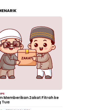
 MENARIK
IPS
 Memberikan Zakat Fitrah ke
g Tua