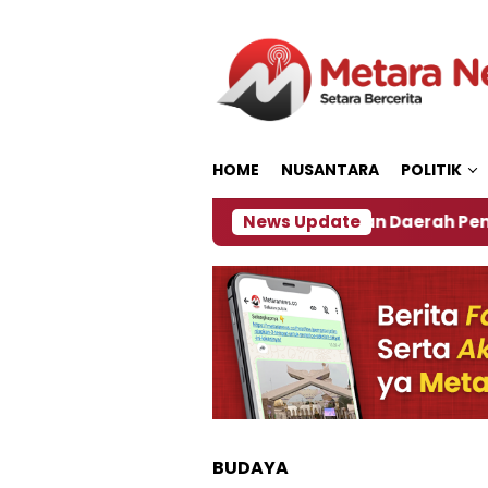
Loncat
ke
konten
HOME
NUSANTARA
POLITIK
027
‎Soal Rencana Pinjaman Daerah Pemkab Jembe
News Update
BUDAYA