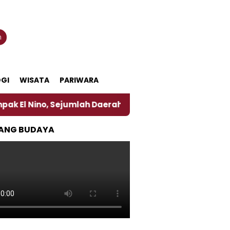
n
GI
WISATA
PARIWARA
, Sejumlah Daerah di Jember Alami Krisi Air
Harg
ANG BUDAYA