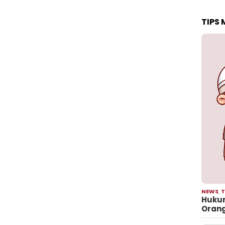
TIPS
NEWS
,
T
Hukum
Oran