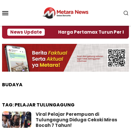
Loncat
ke
Menu
konten
Mobile
i Krisi Air
News Update
Harga Pertamax Turun Per Hari Ini, S
BUDAYA
TAG:
PELAJAR TULUNGAGUNG
Viral Pelajar Perempuan di
Tulungagung Diduga Cekoki Miras
Bocah 7 Tahun!