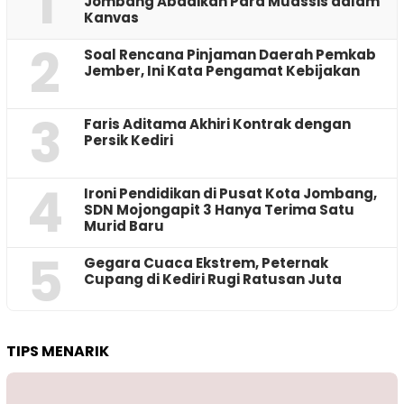
1
Jombang Abadikan Para Muassis dalam
Kanvas
2
‎Soal Rencana Pinjaman Daerah Pemkab
Jember, Ini Kata Pengamat Kebijakan ‎
3
Faris Aditama Akhiri Kontrak dengan
Persik Kediri
4
Ironi Pendidikan di Pusat Kota Jombang,
SDN Mojongapit 3 Hanya Terima Satu
Murid Baru
5
‎Gegara Cuaca Ekstrem, Peternak
Cupang di Kediri Rugi Ratusan Juta
TIPS MENARIK