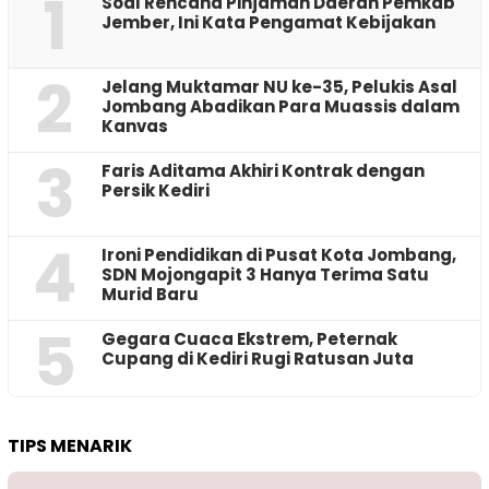
1
‎Soal Rencana Pinjaman Daerah Pemkab
Jember, Ini Kata Pengamat Kebijakan ‎
2
Jelang Muktamar NU ke-35, Pelukis Asal
Jombang Abadikan Para Muassis dalam
Kanvas
3
Faris Aditama Akhiri Kontrak dengan
Persik Kediri
4
Ironi Pendidikan di Pusat Kota Jombang,
SDN Mojongapit 3 Hanya Terima Satu
Murid Baru
5
‎Gegara Cuaca Ekstrem, Peternak
Cupang di Kediri Rugi Ratusan Juta
TIPS MENARIK