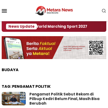
Loncat
ke
Menu
konten
Mobile
 Tuan Rumah World Marching Sport 2027
News Update
‎Soal R
BUDAYA
TAG:
PENGAMAT POLITIK
Pengamat Politik Sebut Rekom di
Pilbup Kediri Belum Final, Masih Bisa
Berubah