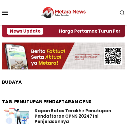
Loncat
ke
Menu
konten
Mobile
ami Krisi Air
News Update
Harga Pertamax Turun Per Hari Ini,
BUDAYA
TAG:
PENUTUPAN PENDAFTARAN CPNS
Kapan Batas Terakhir Penutupan
Pendaftaran CPNS 2024? Ini
Penjelasannya