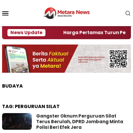
Loncat
ke
Menu
konten
Mobile
ami Krisi Air
News Update
Harga Pertamax Turun Per Hari Ini
BUDAYA
TAG:
PERGURUAN SILAT
Gangster Oknum Perguruan Silat
Terus Berulah, DPRD Jombang Minta
Polisi Beri Efek Jera