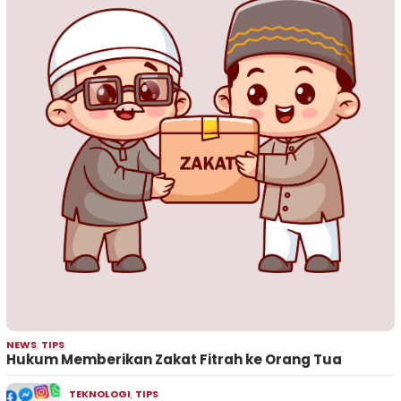
NEWS
,
TIPS
Hukum Memberikan Zakat Fitrah ke Orang Tua
TEKNOLOGI
,
TIPS