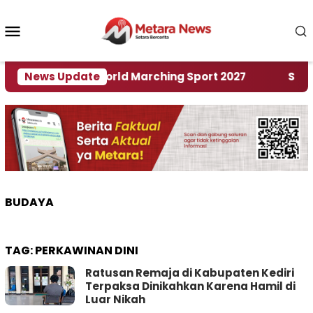
Loncat
ke
Menu
konten
Mobile
Tuan Rumah World Marching Sport 2027
News Update
‎Soal Re
BUDAYA
TAG:
PERKAWINAN DINI
Ratusan Remaja di Kabupaten Kediri
Terpaksa Dinikahkan Karena Hamil di
Luar Nikah