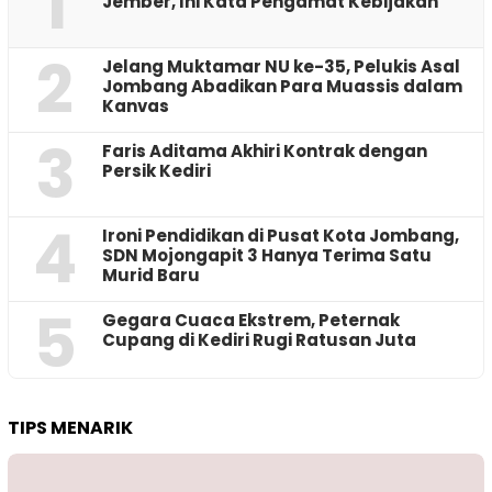
1
Jember, Ini Kata Pengamat Kebijakan ‎
2
Jelang Muktamar NU ke-35, Pelukis Asal
Jombang Abadikan Para Muassis dalam
Kanvas
3
Faris Aditama Akhiri Kontrak dengan
Persik Kediri
4
Ironi Pendidikan di Pusat Kota Jombang,
SDN Mojongapit 3 Hanya Terima Satu
Murid Baru
5
‎Gegara Cuaca Ekstrem, Peternak
Cupang di Kediri Rugi Ratusan Juta
TIPS MENARIK