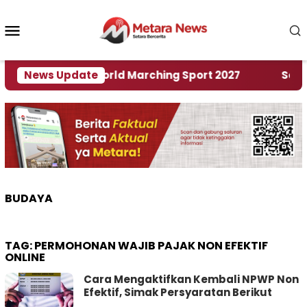
Loncat
ke
Menu
konten
Mobile
Tuan Rumah World Marching Sport 2027
News Update
‎Soal Re
BUDAYA
TAG:
PERMOHONAN WAJIB PAJAK NON EFEKTIF
ONLINE
Cara Mengaktifkan Kembali NPWP Non
Efektif, Simak Persyaratan Berikut